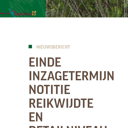
NIEUWSBRIEVEN
FAUNA
GEBIED
VEELGESTELDE
DOWNLOADS
VRAGEN
NIEUWSBERICHT
EINDE
INZAGETERMIJN
NOTITIE
REIKWIJDTE
EN