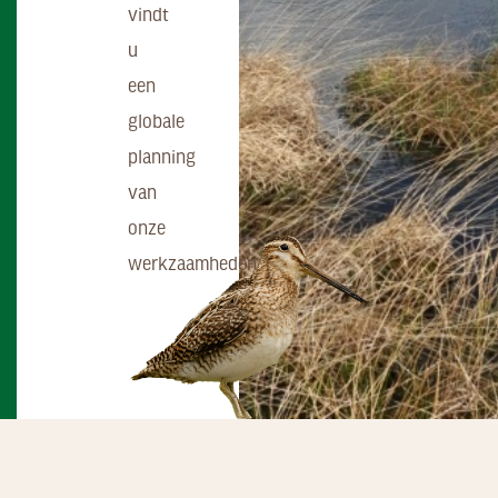
vindt
u
een
globale
planning
van
onze
werkzaamheden.