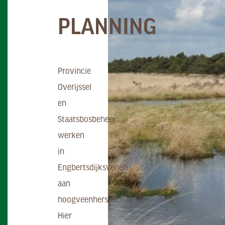
NIEUWSBRIEVEN
FAUNA
GEBIED
VEELGESTELDE
DOWNLOADS
PLANNING
VRAGEN
Provincie
Overijssel
en
Staatsbosbeheer
werken
in
Engbertsdijksvenen
aan
hoogveenherstel.
Hier