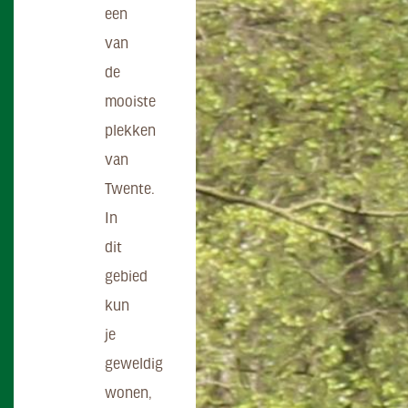
een
van
de
mooiste
plekken
van
Twente.
In
dit
gebied
kun
je
geweldig
wonen,