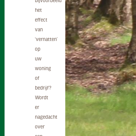
bijvoorbeeld
het
effect
van
‘vernatten’
op
uw
woning
of
bedrijf?
Wordt
er
nagedacht
over