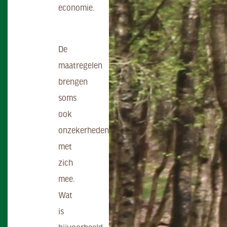
economie.
De
maatregelen
brengen
soms
ook
onzekerheden
met
zich
mee.
Wat
is