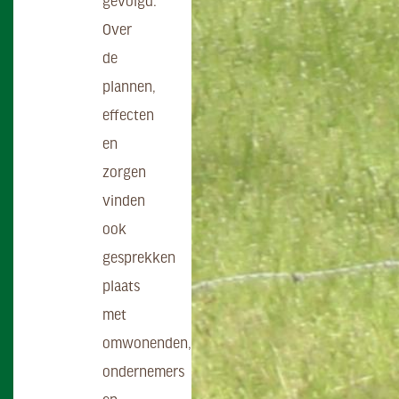
gevolgd.
Over
de
plannen,
effecten
en
zorgen
vinden
ook
gesprekken
plaats
met
omwonenden,
ondernemers