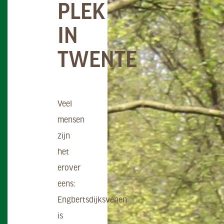
PLEK
IN
TWENTE
Veel
mensen
zijn
het
erover
eens:
Engbertsdijksvenen
is