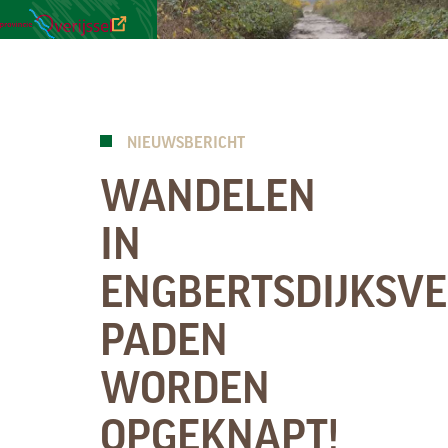
NIEUWSBRIEVEN
FAUNA
GEBIED
VEELGESTELDE
DOWNLOADS
VRAGEN
NIEUWSBERICHT
WANDELEN
IN
ENGBERTSDIJKSVE
PADEN
WORDEN
OPGEKNAPT!