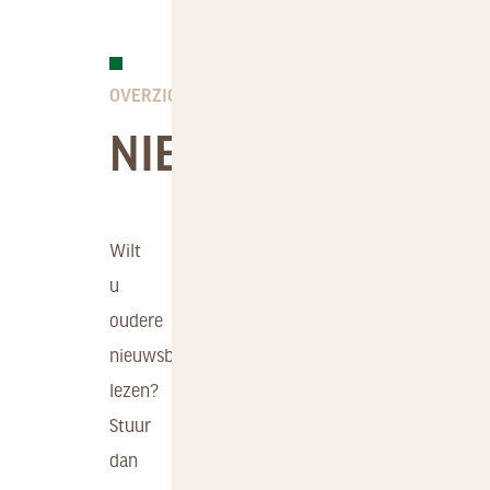
NIEUWSBRIEVEN
FAUNA
GEBIED
VEELGESTELDE
DOWNLOADS
VRAGEN
OVERZICHT
NIEUWSBERICHTE
Wilt
u
oudere
nieuwsberichten
lezen?
Stuur
dan