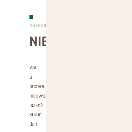
NIEUWSBRIEVEN
FAUNA
GEBIED
VEELGESTELDE
DOWNLOADS
VRAGEN
OVERZICHT
NIEUWSBERICHTE
Wilt
u
oudere
nieuwsberichten
lezen?
Stuur
dan