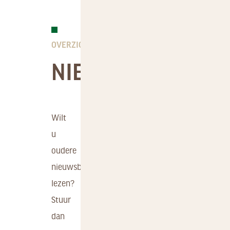
NIEUWSBRIEVEN
FAUNA
GEBIED
VEELGESTELDE
DOWNLOADS
VRAGEN
OVERZICHT
NIEUWSBERICHTE
Wilt
u
oudere
nieuwsberichten
lezen?
Stuur
dan