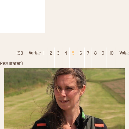
(98
1
2
3
4
5
6
7
8
9
10
Vorige
Volg
Resultaten)