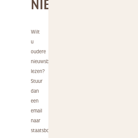
NIEUWSBERICHTE
Wilt
u
oudere
nieuwsberichten
lezen?
Stuur
dan
een
email
naar
staatsbosbeheer@engbertsdijksvenen.nl.