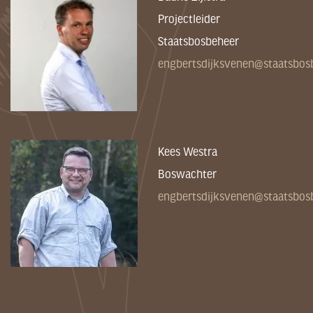
Projectleider
Staatsbosbeheer
engbertsdijksvenen@staatsbosb
Kees Westra
Boswachter
engbertsdijksvenen@staatsbosb